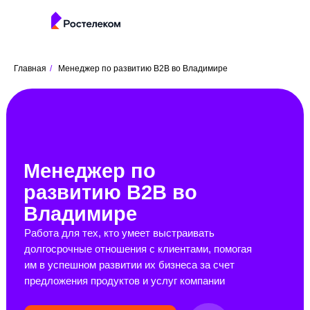
Главная
/
Менеджер по развитию B2B во Владимире
Менеджер по
развитию B2B во
Владимире
Работа для тех, кто умеет выстраивать
долгосрочные отношения с клиентами, помогая
им в успешном развитии их бизнеса за счет
предложения продуктов и услуг компании
Откликнуться