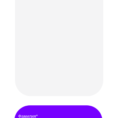
Опыт работы в продажах или работе с
клиентами от 1 года.
Навыки делового общения.
Готовность работать с юридическими
лицами.
Готовность работать на результат.
Грамотная устная и письменная речь.
Опыт в телекоме будет
преимуществом.
Фамилия*