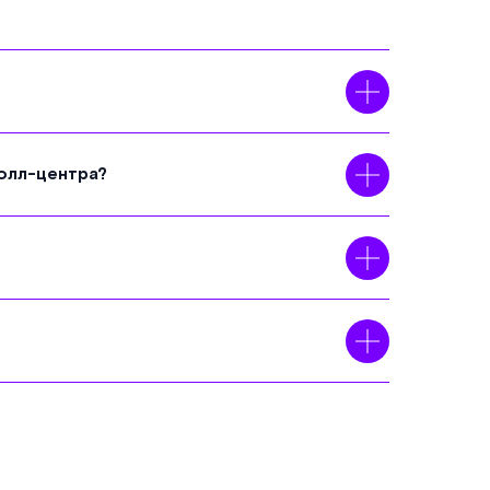
олл-центра?
соответствии с
Политикой
рсональных данных
.