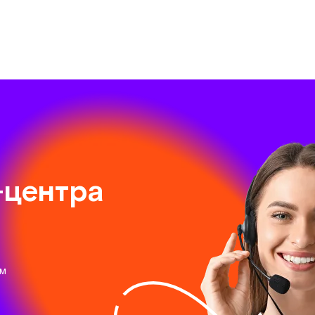
-центра
ям