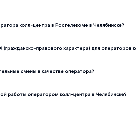
ратора колл-центра в Ростелекоме в Челябинске?
Х (гражданско-правового характера) для операторов к
тельные смены в качестве оператора?
ной работы оператором колл-центра в Челябинске?
ог
«Ростелеком» обрабатывает пользовательские данные при работе сайта в 
иденциальности
. Также Вы можете ознакомиться с
Политикой обработки пе