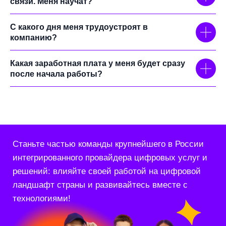
связи. Меня научат?
С какого дня меня трудоустроят в
Блог
© 2026 ПАО «Ростелеком»
компанию?
ПАО «Ростелеком» обрабатывает пользовательские
данные при работе сайта в соответствии с
Политикой
конфиденциальности
. Также Вы можете ознакомиться
Какая заработная плата у меня будет сразу
с
Политикой обработки персональных данных
.
после начала работы?