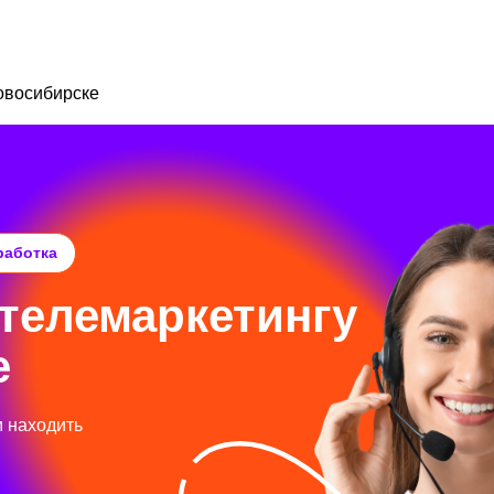
овосибирске
работка
телемаркетингу
е
м находить