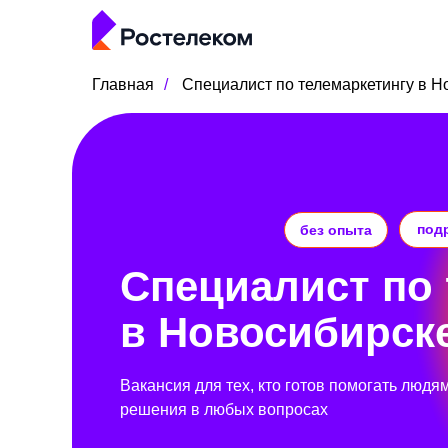
Главная
/
Специалист по телемаркетингу в Н
под
без опыта
Специалист по 
в Новосибирск
Вакансия для тех, кто готов помогать людя
решения в любых вопросах