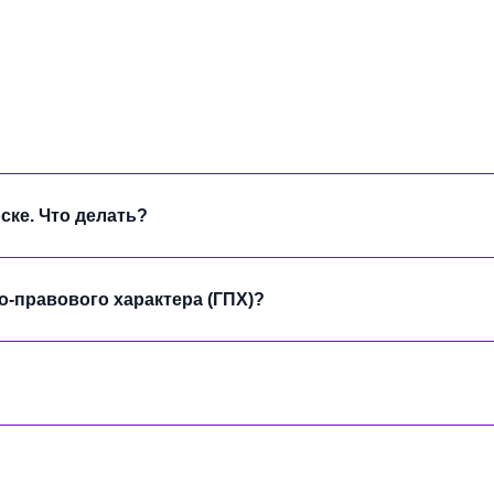
ске. Что делать?
-правового характера (ГПХ)?
ог
«Ростелеком» обрабатывает пользовательские данные при работе сайта в соотв
е Вы можете ознакомиться с
Политикой обработки персональных данных
.